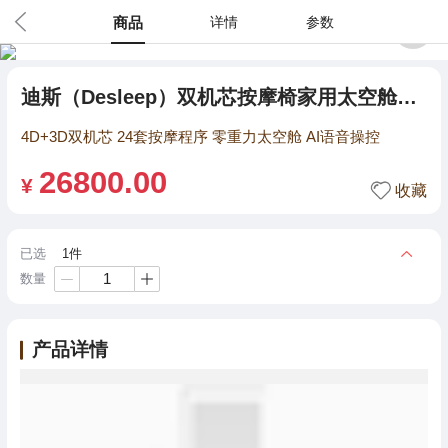
商品
详情
参数
2
/
8
迪斯（Desleep）双机芯按摩椅家用太空舱4D机芯版全身电动按摩沙发DE-A60L Plus
4D+3D双机芯 24套按摩程序 零重力太空舱 AI语音操控
26800.00
¥
收藏
已选
1件
数量
+
产品详情