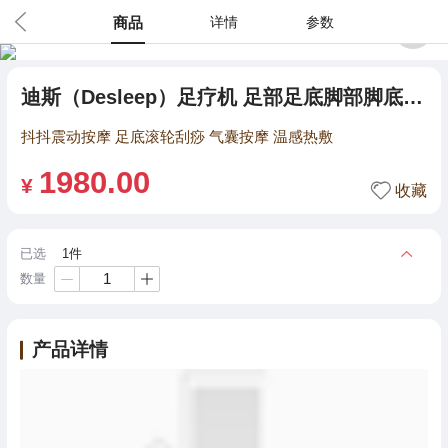
商品
详情
参数
2
/
10
迪斯（Desleep）足疗机 足部足底脚部脚底按摩仪器 抖抖震动 DE-F19pro珍珠白
抖抖震动按摩 足底滚轮刮痧 气囊按摩 温感热敷
1980.00
¥
收藏
已选
1件
数量
+
产品详情