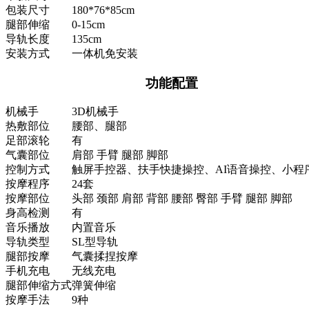
包装尺寸
180*76*85cm
腿部伸缩
0-15cm
导轨长度
135cm
安装方式
一体机免安装
功能配置
机械手
3D机械手
热敷部位
腰部、腿部
足部滚轮
有
气囊部位
肩部 手臂 腿部 脚部
控制方式
触屏手控器、扶手快捷操控、AI语音操控、小程
按摩程序
24套
按摩部位
头部 颈部 肩部 背部 腰部 臀部 手臂 腿部 脚部
身高检测
有
音乐播放
内置音乐
导轨类型
SL型导轨
腿部按摩
气囊揉捏按摩
手机充电
无线充电
腿部伸缩方式
弹簧伸缩
按摩手法
9种